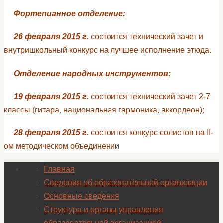
Фортепианное отделение:
26 февраля 2015 г.
состоится технический зачет и
внутришкольный конкурс на лучшее исполнение этюда.
Отделение народных инструментов:
19 февраля 2015 г.
состоится технический зачет 2-7
классы (гитара, национальная гармоника, аккордеон);
28 февраля 2015 г.
состоится конкурс солистов на II-
ом методическом объединени
и
Главная
Сведения об образовательной организации
Основные сведения
Структура и органы управления
образовательной организацией