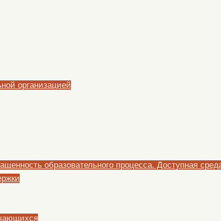
ьной организацией
ащенность образовательного процесса. Доступная сред
ержки
учающихся