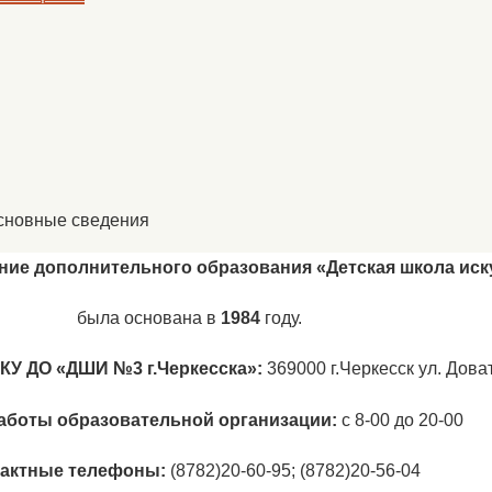
сновные сведения
ие дополнительного образования «Детская школа иску
была основана в
1984
году.
КУ ДО «ДШИ №3 г.Черкесска»:
369000 г.Черкесск ул. Дова
аботы образовательной организации:
с 8-00 до 20-00
актные телефоны:
(8782)20-60-95; (8782)20-56-04