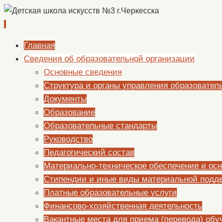
Перейти
Главная
к
Сведения об образовательной организации
содержимому
Основные сведения
Структура и органы управления образовател
Документы
Образование
Образовательные стандарты
Руководство
Педагогический состав
Материально-техническое обеспечение и осн
Стипендии и иные виды материальной подд
Платные образовательные услуги
Финансово-хозяйственная деятельность
Вакантные места для приема (перевода) об