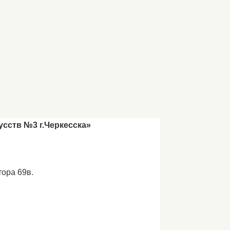
сств №3 г.Черкесска»
тора 69в.