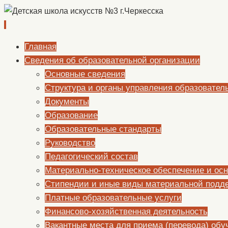
Перейти
Главная
к
Сведения об образовательной организации
содержимому
Основные сведения
Структура и органы управления образовател
Документы
Образование
Образовательные стандарты
Руководство
Педагогический состав
Материально-техническое обеспечение и осн
Стипендии и иные виды материальной подд
Платные образовательные услуги
Финансово-хозяйственная деятельность
Вакантные места для приема (перевода) об