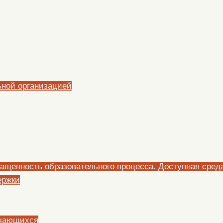
ьной организацией
ащенность образовательного процесса. Доступная сред
ержки
учающихся