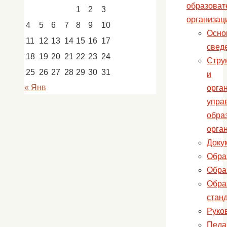
образоват
1
2
3
организац
4
5
6
7
8
9
10
Осно
11
12
13
14
15
16
17
свед
18
19
20
21
22
23
24
Стру
25
26
27
28
29
30
31
и
« Янв
орга
упра
обра
орга
Доку
Обра
Обра
Обра
стан
Руко
Педа