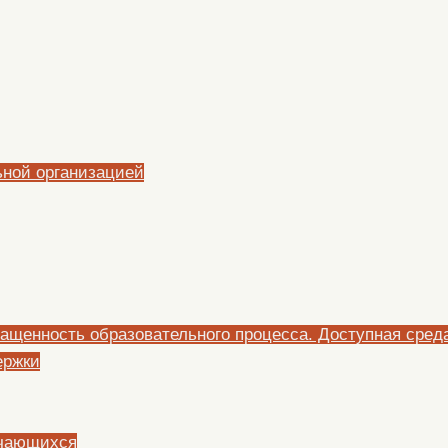
ьной организацией
ащенность образовательного процесса. Доступная сред
ержки
учающихся