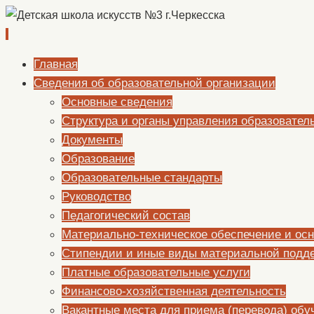
Перейти
Главная
к
Сведения об образовательной организации
содержимому
Основные сведения
Структура и органы управления образовател
Документы
Образование
Образовательные стандарты
Руководство
Педагогический состав
Материально-техническое обеспечение и осн
Стипендии и иные виды материальной подд
Платные образовательные услуги
Финансово-хозяйственная деятельность
Вакантные места для приема (перевода) об