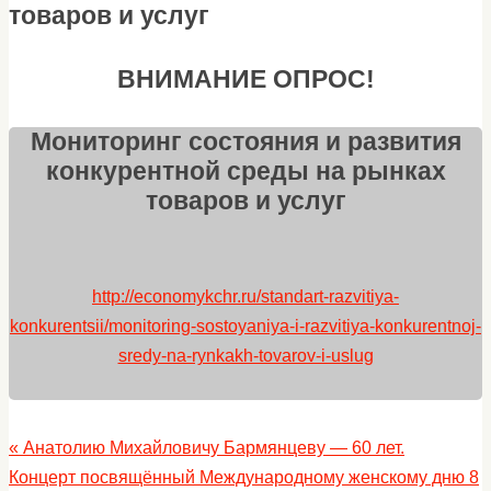
товаров и услуг
ВНИМАНИЕ ОПРОС!
Мониторинг состояния и развития
конкурентной среды на рынках
товаров и услуг
http://economykchr.ru/standart-razvitiya-
konkurentsii/monitoring-sostoyaniya-i-razvitiya-konkurentnoj-
sredy-na-rynkakh-tovarov-i-uslug
«
Анатолию Михайловичу Бармянцеву — 60 лет.
Концерт посвящённый Международному женскому дню 8