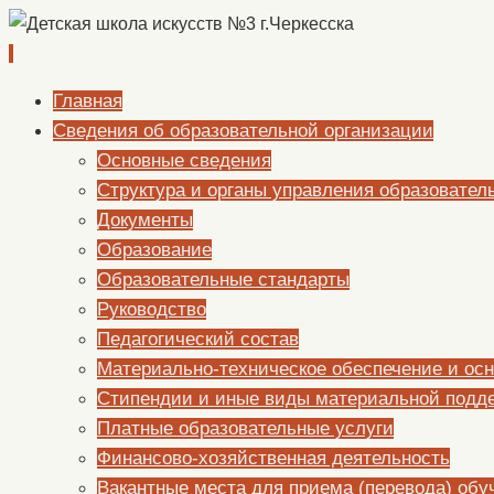
Перейти
Главная
к
Сведения об образовательной организации
содержимому
Основные сведения
Структура и органы управления образовател
Документы
Образование
Образовательные стандарты
Руководство
Педагогический состав
Материально-техническое обеспечение и осн
Стипендии и иные виды материальной подд
Платные образовательные услуги
Финансово-хозяйственная деятельность
Вакантные места для приема (перевода) об