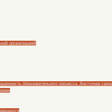
ьной организацией
ащенность образовательного процесса. Доступная сред
ержки
учающихся