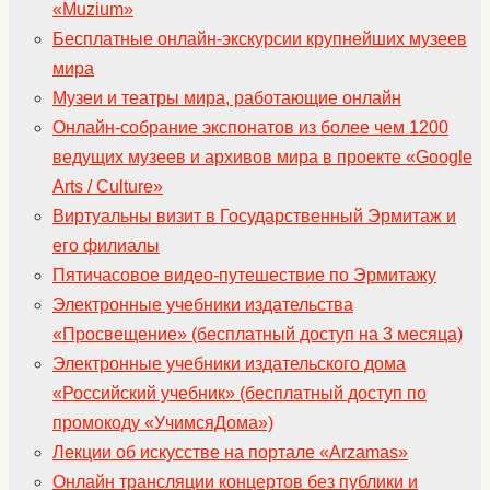
«Muzium»
Бесплатные онлайн-экскурсии крупнейших музеев
мира
Музеи и театры мира, работающие онлайн
Онлайн-собрание экспонатов из более чем 1200
ведущих музеев и архивов мира в проекте «Google
Arts / Culture»
Виртуальны визит в Государственный Эрмитаж и
его филиалы
Пятичасовое видео-путешествие по Эрмитажу
Электронные учебники издательства
«Просвещение» (бесплатный доступ на 3 месяца)
Электронные учебники издательского дома
«Российский учебник» (бесплатный доступ по
промокоду «УчимсяДома»)
Лекции об искусстве на портале «Аrzamas»
Онлайн трансляции концертов без публики и